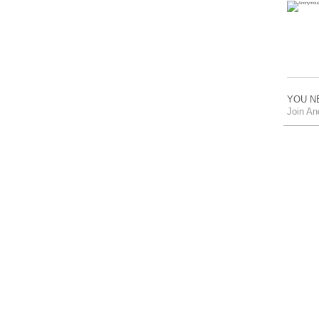
YOU N
Join A