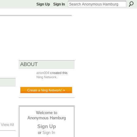
Sign Up
Sign In
ABOUT
anon004
created this
Ning Network
.
Create a Ning Network! »
Welcome to
Anonymous Hamburg
View All
Sign Up
or
Sign In