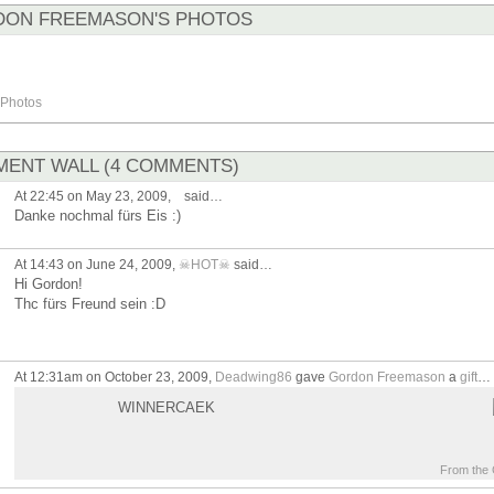
ON FREEMASON'S PHOTOS
Photos
ENT WALL (4 COMMENTS)
At 22:45 on May 23, 2009,
said…
Danke nochmal fürs Eis :)
At 14:43 on June 24, 2009,
☠HOT☠
said…
Hi Gordon!
Thc fürs Freund sein :D
At 12:31am on October 23, 2009,
Deadwing86
gave
Gordon Freemason
a
gift
…
WINNERCAEK
From the G