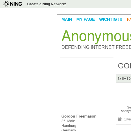
Create a Ning Network!
MAIN
MY PAGE
WICHTIG !!!
F
Anonymou
DEFENDING INTERNET FREE
GO
GIFT
Se
Anony
Gordon Freemason
Give
35, Male
Hamburg
Germany