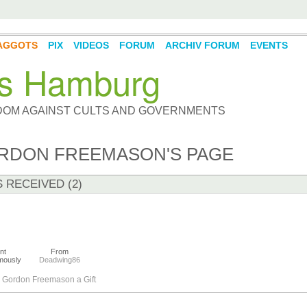
AGGOTS
PIX
VIDEOS
FORUM
ARCHIV FORUM
EVENTS
s Hamburg
DOM AGAINST CULTS AND GOVERNMENTS
RDON FREEMASON'S PAGE
S RECEIVED (2)
nt
From
mously
Deadwing86
 Gordon Freemason a Gift