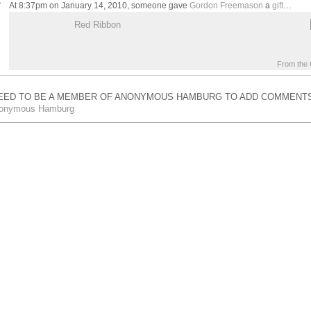
At 8:37pm on January 14, 2010, someone gave
Gordon Freemason
a
gift
…
Red Ribbon
From the G
EED TO BE A MEMBER OF ANONYMOUS HAMBURG TO ADD COMMENTS
nonymous Hamburg