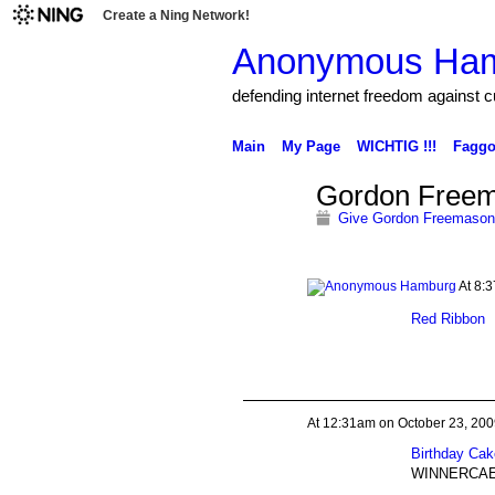
Create a Ning Network!
Anonymous Ha
defending internet freedom against 
Main
My Page
WICHTIG !!!
Faggo
Gordon Freem
Give Gordon Freemason 
At 8:
Red Ribbon
At 12:31am on October 23, 200
Birthday Cak
WINNERCA