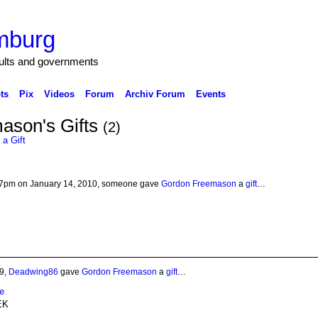
mburg
cults and governments
ts
Pix
Videos
Forum
Archiv Forum
Events
ason's Gifts
(2)
a Gift
37pm on January 14, 2010, someone gave
Gordon Freemason
a
gift
…
9,
Deadwing86
gave
Gordon Freemason
a
gift
…
e
EK