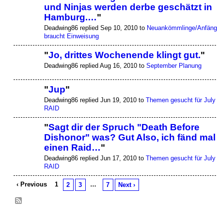
und Ninjas werden derbe geschätzt in
Hamburg.…
"
Deadwing86 replied Sep 10, 2010 to
Neuankömmlinge/Anfäng
braucht Einweisung
"
Jo, drittes Wochenende klingt gut.
"
Deadwing86 replied Aug 16, 2010 to
September Planung
"
Jup
"
Deadwing86 replied Jun 19, 2010 to
Themen gesucht für July
RAID
"
Sagt dir der Spruch "Death Before
Dishonor" was? Gut Also, ich fänd mal
einen Raid…
"
Deadwing86 replied Jun 17, 2010 to
Themen gesucht für July
RAID
‹ Previous
1
…
2
3
7
Next ›