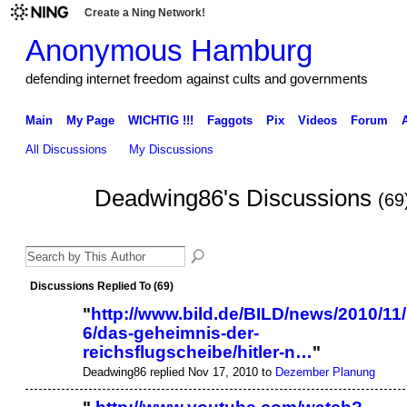
Create a Ning Network!
Anonymous Hamburg
defending internet freedom against cults and governments
Main
My Page
WICHTIG !!!
Faggots
Pix
Videos
Forum
All Discussions
My Discussions
Deadwing86's Discussions
(69
Discussions Replied To (69)
"
http://www.bild.de/BILD/news/2010/11
6/das-geheimnis-der-
reichsflugscheibe/hitler-n…
"
Deadwing86 replied Nov 17, 2010 to
Dezember Planung