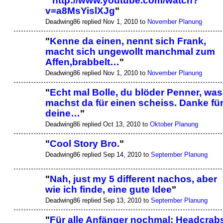
"
http://www.youtube.com/watch?
v=a8MsYislXJg
"
Deadwing86 replied Nov 1, 2010 to
November Planung
"
Kenne da einen, nennt sich Frank,
macht sich ungewollt manchmal zum
Affen,brabbelt…
"
Deadwing86 replied Nov 1, 2010 to
November Planung
"
Echt mal Bolle, du blöder Penner, was
machst da für einen scheiss. Danke fü
deine…
"
Deadwing86 replied Oct 13, 2010 to
Oktober Planung
"
Cool Story Bro.
"
Deadwing86 replied Sep 14, 2010 to
September Planung
"
Nah, just my 5 different nachos, aber
wie ich finde, eine gute Idee
"
Deadwing86 replied Sep 13, 2010 to
September Planung
"
Für alle Anfänger nochmal: Headcrab