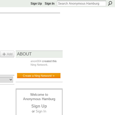
Sign Up
Sign In
ABOUT
Add
anon004
created this
Ning Network
.
Create a Ning Network! »
Welcome to
Anonymous Hamburg
Sign Up
or
Sign In