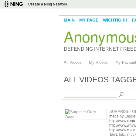
Create a Ning Network!
MAIN
MY PAGE
WICHTIG !!!
F
Anonymou
DEFENDING INTERNET FREE
All Videos
My Videos
My Favouri
ALL VIDEOS TAG
SURPRISE! O
made by Giggle
http://www.xenu.
http://www.whyw
http://www.cs.c
Tags:
lulz
,
shock