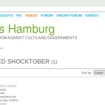
AGGOTS
PIX
VIDEOS
FORUM
ARCHIV FORUM
EVENTS
s Hamburg
DOM AGAINST CULTS AND GOVERNMENTS
tes
GED SHOCKTOBER
(1)
Sort by:
RG'S DEAD!
svids
net/
eprotest.net/
mu.edu/~dst/Se…
tober