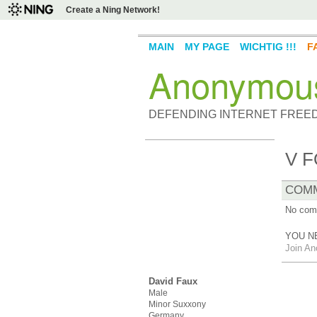
Create a Ning Network!
MAIN
MY PAGE
WICHTIG !!!
F
Anonymou
DEFENDING INTERNET FREE
V 
COMM
No com
YOU N
Join A
David Faux
Male
Minor Suxxony
Germany