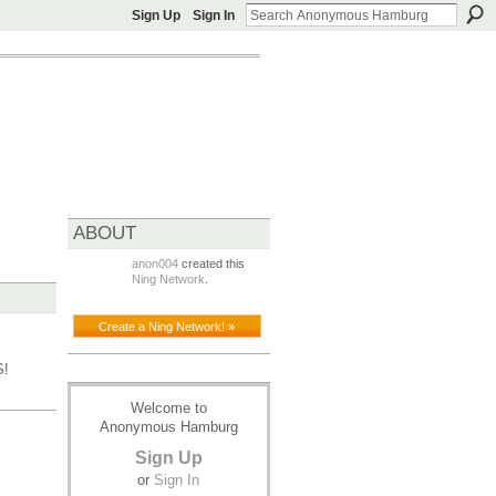
Sign Up
Sign In
ABOUT
anon004
created this
Ning Network
.
Create a Ning Network! »
!
Welcome to
Anonymous Hamburg
Sign Up
or
Sign In