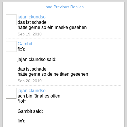
Load Previous Replies
jajanickundso
das ist schade
hätte gerne so ein maske gesehen
Sep 19, 2010
Gambit
fix'd
jajanickundso said:
das ist schade
hätte gerne so deine titten gesehen
Sep 20, 2010
jajanickundso
ach bin für alles offen
*lol*
Gambit said:
fix'd