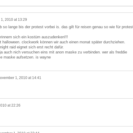
1, 2010 at 13:29
so lange bis der protest vorbei is. das gilt für reisen genau so wie für protes
rinnern sich ein kostüm auszudenken!!!
 mit halloween. clockwork können wir auch einen monat später durchziehen.
ight raid eignet sich erst recht dafür.
ja auch nich versuchen eins mit anon maske zu verbinden. wer als freddie
die maske aufsetzen. is wayne
ovember 1, 2010 at 14:41
010 at 22:26