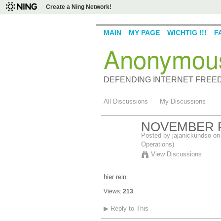
Create a Ning Network!
MAIN
MY PAGE
WICHTIG !!!
F
Anonymou
DEFENDING INTERNET FREE
All Discussions
My Discussions
NOVEMBER 
Posted by
jajanickundso
on 
Operations)
View Discussions
hier rein
Views:
213
▶
Reply to This