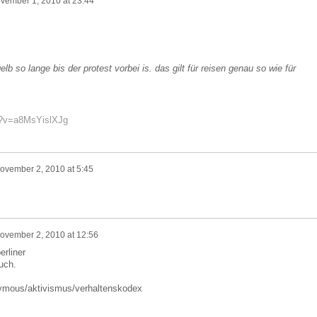
vember 1, 2010 at 23:44
lb so lange bis der protest vorbei is. das gilt für reisen genau so wie für
h?v=a8MsYislXJg
ovember 2, 2010 at 5:45
ovember 2, 2010 at 12:56
rliner
uch.
onymous/aktivismus/verhaltenskodex