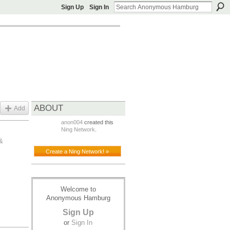
Sign Up
Sign In
ABOUT
Add
anon004
created this
Ning Network
.
&
Create a Ning Network! »
Welcome to
Anonymous Hamburg
Sign Up
or
Sign In