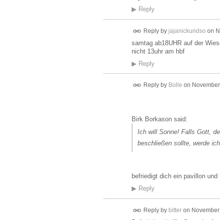
▶
Reply
Reply by
jajanickundso
on
N
samtag ab18UHR auf der Wiese
nicht 13uhr am hbf
▶
Reply
Reply by
Bolle
on
November 
Birk Borkason said:
Ich will Sonne! Falls Gott, d
beschließen sollte, werde ic
befriedigt dich ein pavillon un
▶
Reply
Reply by
bitter
on
November 