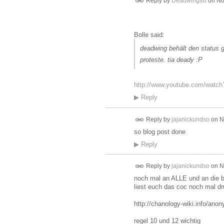
Reply by
Deadwing86
on
No
Bolle said:
deadwing behält den status ge
proteste. tia deady :P
http://www.youtube.com/watc
▶
Reply
Reply by
jajanickundso
on
N
so blog post done
▶
Reply
Reply by
jajanickundso
on
N
noch mal an ALLE und an die be
liest euch das coc noch mal dr
http://chanology-wiki.info/an
regel 10 und 12 wichtig