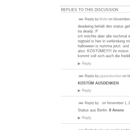
REPLIES TO THIS DISCUSSION
Reply by
Bolle
on
November 
deadwing behält den status gelb 
tia deady :P
ich möchte aber alle nochmal e
nigtraid is hier in verbindung
halloween is numma jetzt. und n
also: KOSTÜME!!!!! ihr müsst 
kommt soll sich auch die fred
▶
Reply
Reply by
jajanickundso
on
N
KOSTÜM AUSDENKEN
▶
Reply
Reply by
on
November 1, 2
Status aus Berlin:
8 Anons
▶
Reply