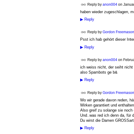
Reply by
anon004
on
Januar
haben wieder zugeschlagen, 
▶
Reply
Reply by
Gordon Freemaso
Psst ich hab gehört dieser Int
▶
Reply
Reply by
anon004
on
Februa
ich weiss nicht, der seiht nic
also Spambots ge b&
▶
Reply
Reply by
Gordon Freemaso
Wo wir gerade davon reden, hät
Wirken garantiert und enthalte
Also greif zu solange sie noch e
Und..was red ich denn da, für d
Du wirst die Damen GROSSarti
▶
Reply