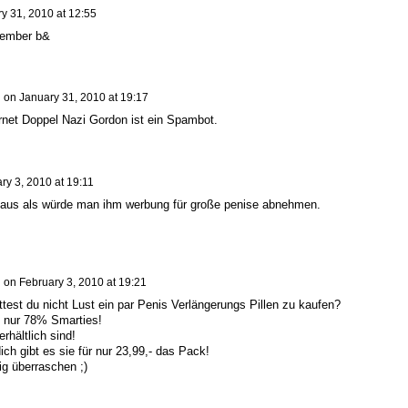
y 31, 2010 at 12:55
member b&
n
on
January 31, 2010 at 19:17
ernet Doppel Nazi Gordon ist ein Spambot.
ry 3, 2010 at 19:11
ht aus als würde man ihm werbung für große penise abnehmen.
n
on
February 3, 2010 at 19:21
test du nicht Lust ein par Penis Verlängerungs Pillen zu kaufen?
n nur 78% Smarties!
rhältlich sind!
ich gibt es sie für nur 23,99,- das Pack!
g überraschen ;)