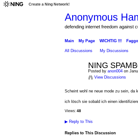
Create a Ning Network!
Anonymous Ha
defending internet freedom against 
Main
My Page
WICHTIG !!!
Faggo
All Discussions
My Discussions
NING SPAM
Posted by
anon004
on Janua
View Discussions
Scheint wohl ne neue mode zu sein, da
ich lösch sie sobald ich einen identifizie
Views:
48
▶
Reply to This
Replies to This Discussion