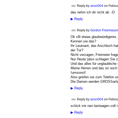
Reply by
anon004
on
Februa
das nehm ich dir nicht ab :-D
▶
Reply
Reply by
Gordon Freemaso
Ok vllt etwas glaubwürdigeres.
Kennen sie das?
Ihr Leutnant, das Arschloch h
der Tür?
Nicht verzagen, Freimeier frag
Nur Heute (also schlagen Sie zu
Und das alles für unglaubliche 
Meine Herren und das ist noch 
!umsonst!
Also greifen sie zum Telefon u
Die Damen werden GROSSartig 
▶
Reply
Reply by
anon004
on
Februa
schick mir nen lastwagen voll 
▶
Reply