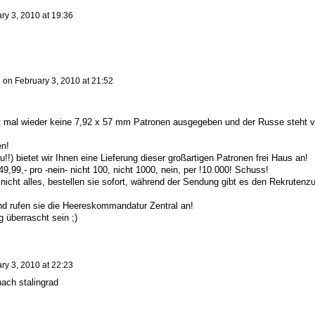
ry 3, 2010 at 19:36
n
on
February 3, 2010 at 21:52
.
at mal wieder keine 7,92 x 57 mm Patronen ausgegeben und der Russe steht v
en!
!!) bietet wir Ihnen eine Lieferung dieser großartigen Patronen frei Haus an!
49,99,- pro -nein- nicht 100, nicht 1000, nein, per !10.000! Schuss!
nicht alles, bestellen sie sofort, während der Sendung gibt es den Rekrutenz
nd rufen sie die Heereskommandatur Zentral an!
überrascht sein ;)
ry 3, 2010 at 22:23
nach stalingrad