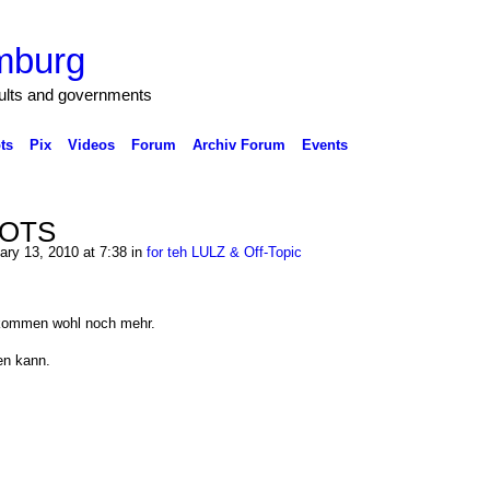
mburg
cults and governments
ts
Pix
Videos
Forum
Archiv Forum
Events
BOTS
ry 13, 2010 at 7:38 in
for teh LULZ & Off-Topic
 kommen wohl noch mehr.
ren kann.