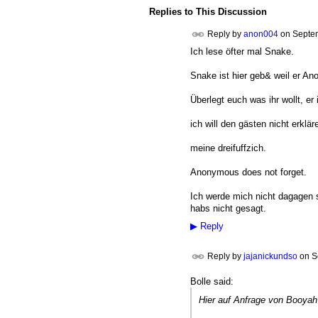
Replies to This Discussion
Reply by
anon004
on
Septem
Ich lese öfter mal Snake.
Snake ist hier geb& weil er An
Überlegt euch was ihr wollt, er i
ich will den gästen nicht erklä
meine dreifuffzich.
Anonymous does not forget.
Ich werde mich nicht dagagen st
habs nicht gesagt.
▶
Reply
Reply by
jajanickundso
on
S
Bolle said:
Hier auf Anfrage von Booyah