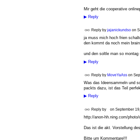
Mir geht die cooperative onlin
▶
Reply
Reply by
jajanickundso
on
S
ja muss mich hoch frien schalt
den kommt da noch mein brain
und den soltle man so montag o
▶
Reply
Reply by
MoveYaAss
on
Sep
Was das Ideensammeln und sorti
packts dazu, ist das Teil perfek
▶
Reply
Reply by
on
September 19,
http://anon-hh.ning.com/phot
Das ist die akt. Vorstellung de
Bitte um Kommentare!!!