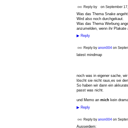
Reply by
on
September 17,
Was das Thema Snake angeht, i
Wird also noch durchgekaut.
Was das Thema Werbung angeht,
anzumelden, wenn ihr Plakate 
▶
Reply
Reply by
anon004
on
Septem
latest mindmap
noch was in eigener sache, wir
löscht sie nicht raus,es sei den
So haben wir dann ein akkurate
passt was nicht.
und Memo an
mich
kein drama
▶
Reply
Reply by
anon004
on
Septem
Ausserdem: