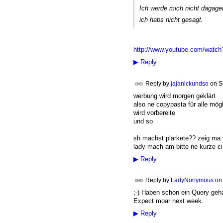
Ich werde mich nicht dagagen 
ich habs nicht gesagt.
http://www.youtube.com/watc
▶
Reply
Reply by
jajanickundso
on
S
werbung wird morgen geklärt
also ne copypasta für alle mögl
wird vorbereite
und so
sh machst plarkete?? zeig ma 
lady mach am bitte ne kurze c
▶
Reply
Reply by
LadyNonymous
o
;-) Haben schon ein Query gehab
Expect moar next week.
▶
Reply