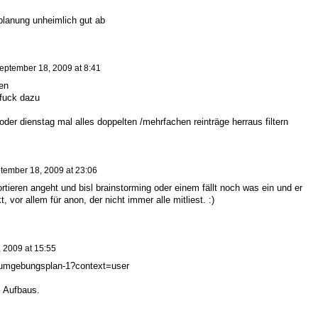
eplanung unheimlich gut ab
eptember 18, 2009 at 8:41
en
fuck dazu
der dienstag mal alles doppelten /mehrfachen reinträge herraus filtern
tember 18, 2009 at 23:06
eren angeht und bisl brainstorming oder einem fällt noch was ein und er
t, vor allem für anon, der nicht immer alle mitliest. :)
 2009 at 15:55
o/umgebungsplan-1?context=user
s Aufbaus.