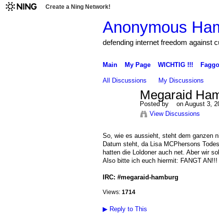
Create a Ning Network!
Anonymous Ha
defending internet freedom against 
Main
My Page
WICHTIG !!!
Faggo
All Discussions
My Discussions
Megaraid Ham
Posted by
on August 3, 2
View Discussions
So, wie es aussieht, steht dem ganzen n
Datum steht, da Lisa MCPhersons Todestag
hatten die Loldoner auch net. Aber wir sol
Also bitte ich euch hiermit: FANGT AN!!! 
IRC: #megaraid-hamburg
Views:
1714
▶
Reply to This