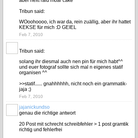
aber next raid moar cake
Tribun said:
WOoohoooo, ich war da, rein zuällig, aber ihr hattet
KEKSE für mich :D GEIEL
Feb 7, 2010
Tribun said:
solang ihr diesmal auch nen pin für mich habt^^
und euer fotograf sollte sich mal n eigenes statif
organisen ^^
>>statif...... gnahhhhhh, nicht noch ein grammatik-
jaja ;)
Feb 7, 2010
jajanickundso
genau die richtige antwort
20 Post mit schrecht schreibfehler > 1 post gramtik
richtig und fehlerfrei