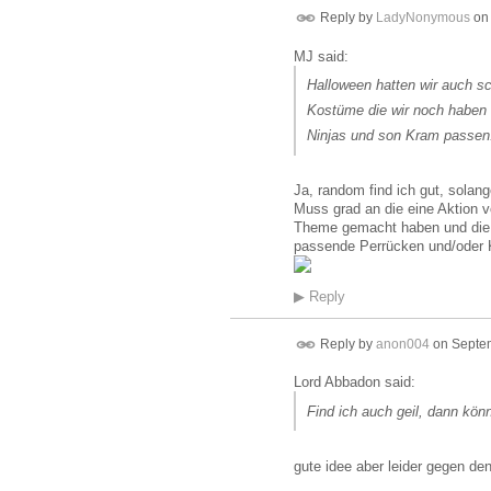
Reply by
LadyNonymous
o
MJ said:
Halloween hatten wir auch sc
Kostüme die wir noch haben u
Ninjas und son Kram passen
Ja, random find ich gut, solang
Muss grad an die eine Aktion v
Theme gemacht haben und die 
passende Perrücken und/oder 
▶
Reply
Reply by
anon004
on
Septem
Lord Abbadon said:
Find ich auch geil, dann kön
gute idee aber leider gegen den