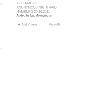
AFTERMOVIE
n,
ANONYMOUS NIGHTRAID
HAMBURG 29.10.2011
Added by
LadyNonymous
Add Videos
View All
t