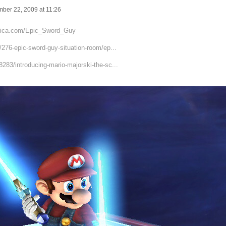
ber 22, 2009 at 11:26
atica.com/Epic_Sword_Guy
/276-epic-sword-guy-situation-room/ep...
283/introducing-mario-majorski-the-sc...