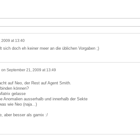
 2009 at 13:40
 sich doch eh keiner meer an die üblichen Vorgaben ;)
n
on
September 21, 2009 at 13:49
macht auf Neo, der Rest auf Agent Smith.
erbinden können?
Matrix gelasse
he Anomalien ausserhalb und innerhalb der Sekte
was wie Neo (naja...)
, aber besser als garnix :/