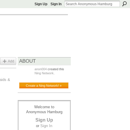
Sign Up
Sign In
ABOUT
Add
anon004
created this
Ning Network
.
aids &
Create a Ning Network! »
Welcome to
Anonymous Hamburg
Sign Up
or
Sign In