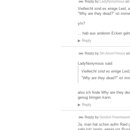
Reply by
LadyNonymous
o
Vielleicht sind es einige Leid,
"Why are they dead?" ist immer
y/n?
... hab aus anderen Ecken ge
▶
Reply
Reply by
SH-AnonYmous
o
LadyNonymous said:
Vielleicht sind es einige Lei
"Why are they dead?" ist imm
also ich finde Why are they dea
genug bringen kann.
▶
Reply
Reply by
Gordon Freemaso
Ja, man hat schon aufm Raid g
sehr lulz lastig, wenig srs Buss