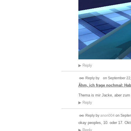
▶
Reply
Reply by
on
September 22,
Ähm, ich frage nochmal: Hab
Thema is mir Jacke, aber zum 
▶
Reply
Reply by
anon004
on
Septem
okay peoples, 10. oder 17. Okt
▶
Reply