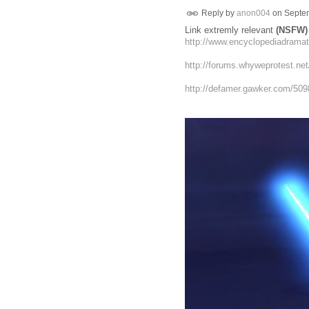
Reply by
anon004
on
Septem
Link extremly relevant
(NSFW)
http://www.encyclopediadram
http://forums.whyweprotest.net
http://defamer.gawker.com/5098