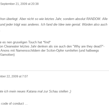
n
September 21, 2009 at 20:38
hon überlegt. Aber nicht so wie letztes Jahr, sondern absolut RANDOM. Alle
nd jeder trägt was anderes. Ich fand die Idee iwie genial. Würden also auch
.
e es nen gruseligen Touch hat *find*
on Clearwater letztes Jahr denken als sie auch den "Why are they dead?"-
Anons mit Namensschildern der Scilon-Opfer rumliefen (und halbwegs
Klamotten)
ber 22, 2009 at 7:07
nte ich mein neues Katana mal zur Schau stellen ;)
 code of conduct ...