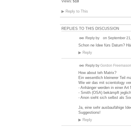
Views:
510
▶
Reply to This
REPLIES TO THIS DISCUSSION
Reply by
on
September 21,
Schon ne Idee fürs Datum? Hält
▶
Reply
Reply by
Gordon Freemaso
How about teh Matrix?
Ein wesentlich kleinerer Teil 
Wie wir das mit scientology v
- Anhänger werden in einer Art 
- Smith (OSA) bekämpft jeglic
- Anon sieht sich selbst als So
Ja, eine sehr ausbaufähige Idee
Suggestions!
▶
Reply