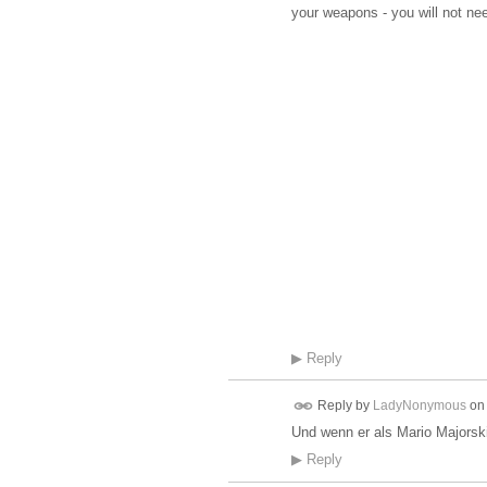
your weapons - you will not ne
▶
Reply
Reply by
LadyNonymous
o
Und wenn er als Mario Majorski 
▶
Reply