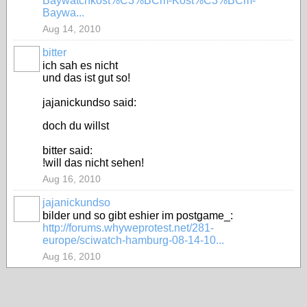
Baywatchkost%C3%BCm-Kost%C3%BCm-
Baywa...
Aug 14, 2010
bitter
ich sah es nicht
und das ist gut so!
jajanickundso said:
doch du willst
bitter said:
!will das nicht sehen!
Aug 16, 2010
jajanickundso
bilder und so gibt eshier im postgame_:
http://forums.whyweprotest.net/281-
europe/sciwatch-hamburg-08-14-10...
Aug 16, 2010