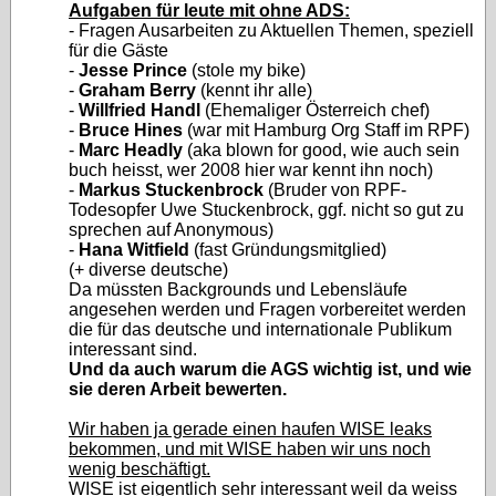
Aufgaben für leute mit ohne ADS:
- Fragen Ausarbeiten zu Aktuellen Themen, speziell
für die Gäste
-
Jesse Prince
(stole my bike)
-
Graham Berry
(kennt ihr alle)
-
Willfried Handl
(Ehemaliger Österreich chef)
-
Bruce Hines
(war mit Hamburg Org Staff im RPF)
-
Marc Headly
(aka blown for good, wie auch sein
buch heisst, wer 2008 hier war kennt ihn noch)
-
Markus Stuckenbrock
(Bruder von RPF-
Todesopfer Uwe Stuckenbrock, ggf. nicht so gut zu
sprechen auf Anonymous)
-
Hana Witfield
(fast Gründungsmitglied)
(+ diverse deutsche)
Da müssten Backgrounds und Lebensläufe
angesehen werden und Fragen vorbereitet werden
die für das deutsche und internationale Publikum
interessant sind.
Und da auch warum die AGS wichtig ist, und wie
sie deren Arbeit bewerten.
Wir haben ja gerade einen haufen WISE leaks
bekommen, und mit WISE haben wir uns noch
wenig beschäftigt.
WISE ist eigentlich sehr interessant weil da weiss