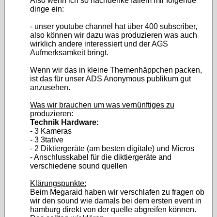
Also wenn ich so nachdenke fallem mir folgende
dinge ein:
- unser youtube channel hat über 400 subscriber,
also können wir dazu was produzieren was auch
wirklich andere interessiert und der AGS
Aufmerksamkeit bringt.
Wenn wir das in kleine Themenhäppchen packen,
ist das für unser ADS Anonymous publikum gut
anzusehen.
Was wir brauchen um was vernünftiges zu
produzieren:
Technik Hardware:
- 3 Kameras
- 3 3tative
- 2 Diktiergeräte (am besten digitale) und Micros
- Anschlusskabel für die diktiergeräte and
verschiedene sound quellen
Klärungspunkte:
Beim Megaraid haben wir verschlafen zu fragen ob
wir den sound wie damals bei dem ersten event in
hamburg direkt von der quelle abgreifen können.