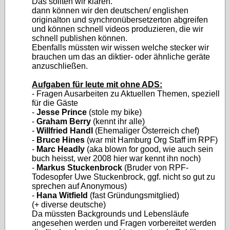
Das sollten wir klären.
dann können wir den deutschen/ englishen
originalton und synchronübersetzerton abgreifen
und können schnell videos produzieren, die wir
schnell publishen können.
Ebenfalls müssten wir wissen welche stecker wir
brauchen um das an diktier- oder ähnliche geräte
anzuschließen.
Aufgaben für leute mit ohne ADS:
- Fragen Ausarbeiten zu Aktuellen Themen, speziell
für die Gäste
-
Jesse Prince
(stole my bike)
-
Graham Berry
(kennt ihr alle)
-
Willfried Handl
(Ehemaliger Österreich chef)
-
Bruce Hines
(war mit Hamburg Org Staff im RPF)
-
Marc Headly
(aka blown for good, wie auch sein
buch heisst, wer 2008 hier war kennt ihn noch)
-
Markus Stuckenbrock
(Bruder von RPF-
Todesopfer Uwe Stuckenbrock, ggf. nicht so gut zu
sprechen auf Anonymous)
-
Hana Witfield
(fast Gründungsmitglied)
(+ diverse deutsche)
Da müssten Backgrounds und Lebensläufe
angesehen werden und Fragen vorbereitet werden