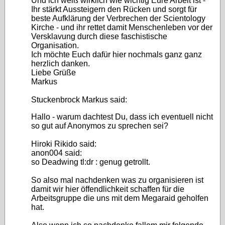
Und ich weiß wirklich wie wichtig Eure Arbeit ist -
Ihr stärkt Aussteigern den Rücken und sorgt für
beste Aufklärung der Verbrechen der Scientology
Kirche - und ihr rettet damit Menschenleben vor der
Versklavung durch diese faschistische
Organisation.
Ich möchte Euch dafür hier nochmals ganz ganz
herzlich danken.
Liebe Grüße
Markus
Stuckenbrock Markus said:
Hallo - warum dachtest Du, dass ich eventuell nicht
so gut auf Anonymos zu sprechen sei?
Hiroki Rikido said:
anon004 said:
so Deadwing tl:dr : genug getrollt.
So also mal nachdenken was zu organisieren ist
damit wir hier öffendlichkeit schaffen für die
Arbeitsgruppe die uns mit dem Megaraid geholfen
hat.