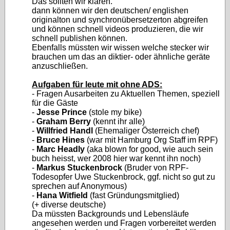
Das sollten wir klären.
dann können wir den deutschen/ englishen
originalton und synchronübersetzerton abgreifen
und können schnell videos produzieren, die wir
schnell publishen können.
Ebenfalls müssten wir wissen welche stecker wir
brauchen um das an diktier- oder ähnliche geräte
anzuschließen.
Aufgaben für leute mit ohne ADS:
- Fragen Ausarbeiten zu Aktuellen Themen, speziell
für die Gäste
-
Jesse Prince
(stole my bike)
-
Graham Berry
(kennt ihr alle)
-
Willfried Handl
(Ehemaliger Österreich chef)
-
Bruce Hines
(war mit Hamburg Org Staff im RPF)
-
Marc Headly
(aka blown for good, wie auch sein
buch heisst, wer 2008 hier war kennt ihn noch)
-
Markus Stuckenbrock
(Bruder von RPF-
Todesopfer Uwe Stuckenbrock, ggf. nicht so gut zu
sprechen auf Anonymous)
-
Hana Witfield
(fast Gründungsmitglied)
(+ diverse deutsche)
Da müssten Backgrounds und Lebensläufe
angesehen werden und Fragen vorbereitet werden