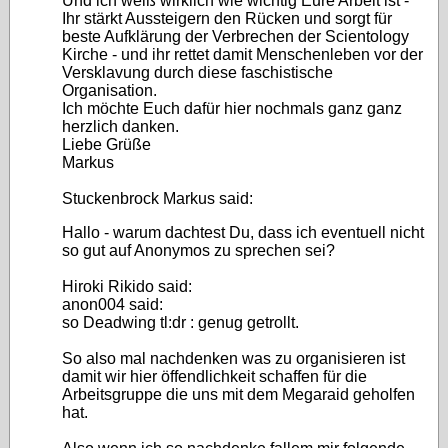
Und ich weiß wirklich wie wichtig Eure Arbeit ist -
Ihr stärkt Aussteigern den Rücken und sorgt für
beste Aufklärung der Verbrechen der Scientology
Kirche - und ihr rettet damit Menschenleben vor der
Versklavung durch diese faschistische
Organisation.
Ich möchte Euch dafür hier nochmals ganz ganz
herzlich danken.
Liebe Grüße
Markus
Stuckenbrock Markus said:
Hallo - warum dachtest Du, dass ich eventuell nicht
so gut auf Anonymos zu sprechen sei?
Hiroki Rikido said:
anon004 said:
so Deadwing tl:dr : genug getrollt.
So also mal nachdenken was zu organisieren ist
damit wir hier öffendlichkeit schaffen für die
Arbeitsgruppe die uns mit dem Megaraid geholfen
hat.