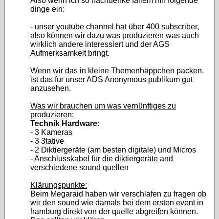
Also wenn ich so nachdenke fallem mir folgende
dinge ein:
- unser youtube channel hat über 400 subscriber,
also können wir dazu was produzieren was auch
wirklich andere interessiert und der AGS
Aufmerksamkeit bringt.
Wenn wir das in kleine Themenhäppchen packen,
ist das für unser ADS Anonymous publikum gut
anzusehen.
Was wir brauchen um was vernünftiges zu
produzieren:
Technik Hardware:
- 3 Kameras
- 3 3tative
- 2 Diktiergeräte (am besten digitale) und Micros
- Anschlusskabel für die diktiergeräte and
verschiedene sound quellen
Klärungspunkte:
Beim Megaraid haben wir verschlafen zu fragen ob
wir den sound wie damals bei dem ersten event in
hamburg direkt von der quelle abgreifen können.