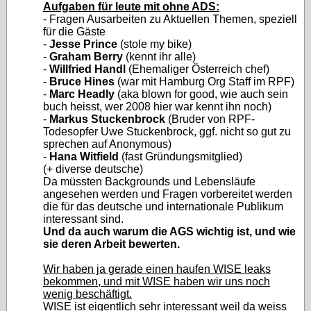
Aufgaben für leute mit ohne ADS:
- Fragen Ausarbeiten zu Aktuellen Themen, speziell
für die Gäste
-
Jesse Prince
(stole my bike)
-
Graham Berry
(kennt ihr alle)
-
Willfried Handl
(Ehemaliger Österreich chef)
-
Bruce Hines
(war mit Hamburg Org Staff im RPF)
-
Marc Headly
(aka blown for good, wie auch sein
buch heisst, wer 2008 hier war kennt ihn noch)
-
Markus Stuckenbrock
(Bruder von RPF-
Todesopfer Uwe Stuckenbrock, ggf. nicht so gut zu
sprechen auf Anonymous)
-
Hana Witfield
(fast Gründungsmitglied)
(+ diverse deutsche)
Da müssten Backgrounds und Lebensläufe
angesehen werden und Fragen vorbereitet werden
die für das deutsche und internationale Publikum
interessant sind.
Und da auch warum die AGS wichtig ist, und wie
sie deren Arbeit bewerten.
Wir haben ja gerade einen haufen WISE leaks
bekommen, und mit WISE haben wir uns noch
wenig beschäftigt.
WISE ist eigentlich sehr interessant weil da weiss