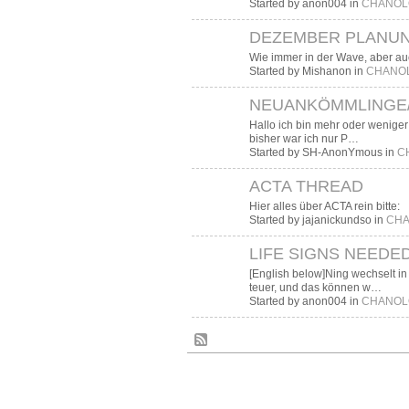
Started by anon004 in
CHANOLOG
DEZEMBER PLANU
Wie immer in der Wave, aber auc
Started by Mishanon in
CHANOLOG
NEUANKÖMMLINGE/
Hallo ich bin mehr oder weniger 
bisher war ich nur P…
Started by SH-AnonYmous in
CH
ACTA THREAD
Hier alles über ACTA rein bitte:
Started by jajanickundso in
CHA
LIFE SIGNS NEEDE
[English below]Ning wechselt in
teuer, und das können w…
Started by anon004 in
CHANOLOG