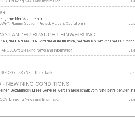
Y: Breaking News and Information
Lat
NG
h gerne hier Ideen rein :)
Y: Planing Section (Protest, Raids & Operations)
Lat
ANFÄNGER BRAUCHT EINWEISUNG
neu, der Raid am 13.6. wird der erste für mich, bei dem ich "aktiv" dabei sein möch
ANOLOGY: Breaking News and Information
Lat
NOLOGY / SKYNET: Think Tank
Lat
D - NEW NING CONDITIONS
 einen Bezahlmodus.Free Services werden abgeschafft vom Ning betreiber.Der ist 
Y: Breaking News and Information
Lat