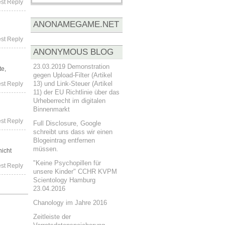
est Reply
ANONAMEGAME.NET
est Reply
ANONYMOUS BLOG
23.03.2019 Demonstration
te,
gegen Upload-Filter (Artikel
13) und Link-Steuer (Artikel
est Reply
11) der EU Richtlinie über das
Urheberrecht im digitalen
Binnenmarkt
est Reply
Full Disclosure, Google
schreibt uns dass wir einen
Blogeintrag entfernen
müssen.
nicht
"Keine Psychopillen für
est Reply
unsere Kinder" CCHR KVPM
Scientology Hamburg
23.04.2016
Chanology im Jahre 2016
Zeitleiste der