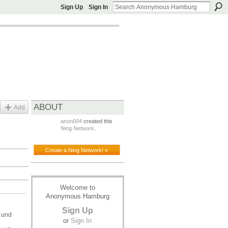
Sign Up
Sign In
ABOUT
Add
anon004
created this
Ning Network
.
Create a Ning Network! »
Welcome to
Anonymous Hamburg
Sign Up
r und
or
Sign In