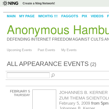
Create a Ning Network!
MAIN
MY PAGE
WICHTIG !!!
FAGGOTS
PIX
VIDEOS
Anonymous Hambu
DEFENDING INTERNET FREEDOM AGAINST CULTS 
Upcoming Events
Past Events
My Events
ALL APPEARANCE EVENTS
(2)
FEBRUARY 5
JOHANNES B. KERNER
THURSDAY
ZUM THEMA SCIENTO
February 5, 2009
from 5pm
Johannes B. Kerner