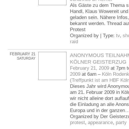
Als Gäste zu dem Thema so
Handl, Klaus Wowereit und 
geladen sein. Nähere Infos,
bekannt werden. Thread a
Protest
Organized by | Type:
tv
,
sh
raid
FEBRUARY 21
ANONYMOUS TEILNAH
SATURDAY
KÖLNER GEISTERZUG
February 21, 2009
at 7pm 
2009
at 6am –
Köln Rodenk
(Treffpunkt ist am HBF Köl
Dieses Jahr wird Anonymo
am 21. Februar 2009 in Köl
wir nicht alleine dort aufla
die Einladung an alle Anons
Europa und in der ganzen
Organized by Der Geisterzu
protest
,
appearance
,
party