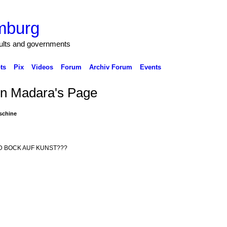
mburg
cults and governments
ts
Pix
Videos
Forum
Archiv Forum
Events
n Madara's Page
chine
 BOCK AUF KUNST???