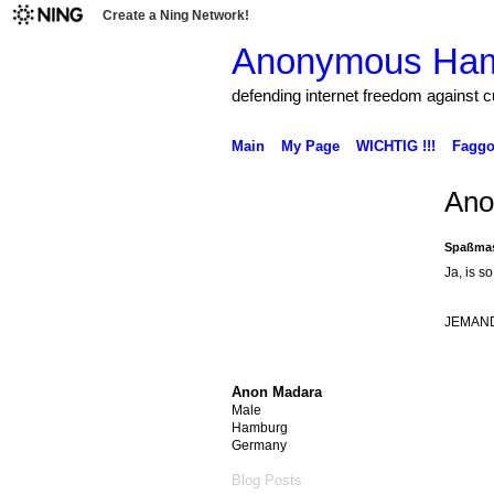
Create a Ning Network!
Anonymous Ha
defending internet freedom against 
Main
My Page
WICHTIG !!!
Faggo
Ano
Spaßmas
Ja, is so
JEMAND
Anon Madara
Male
Hamburg
Germany
Blog Posts