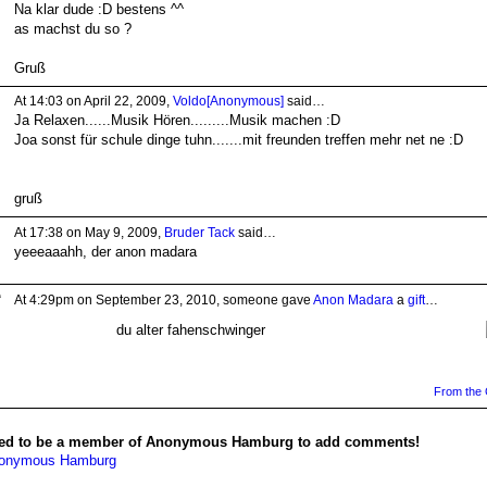
Na klar dude :D bestens ^^
as machst du so ?
Gruß
At 14:03 on April 22, 2009,
Voldo[Anonymous]
said…
Ja Relaxen......Musik Hören.........Musik machen :D
Joa sonst für schule dinge tuhn.......mit freunden treffen mehr net ne :D
gruß
At 17:38 on May 9, 2009,
Bruder Tack
said…
yeeeaaahh, der anon madara
At 4:29pm on September 23, 2010, someone gave
Anon Madara
a
gift
…
du alter fahenschwinger
From the G
ed to be a member of Anonymous Hamburg to add comments!
nonymous Hamburg