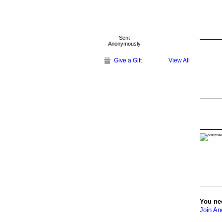
Sent
Anonymously
Give a Gift
View All
You ne
Join A