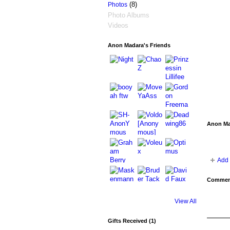
(8)
Photos
Photo Albums
Videos
Anon Madara's Friends
Anon Ma
Add 
Comment
View All
Gifts Received (1)