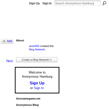
Sign Up
Sign In
About
Add
anon004
created this
Ning Network
.
Create a Ning Network! »
|
Next
Welcome to
Anonymous Hamburg
Sign Up
or
Sign In
Anonamegame.net
Anonymous Blog