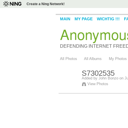
Create a Ning Network!
MAIN
MY PAGE
WICHTIG !!!
F
Anonymou
DEFENDING INTERNET FREE
All Photos
All Albums
My Photos
S7302535
Added by
John Bonzo
on Ju
View Photos