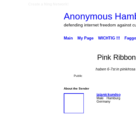
Create a Ning Network!
Anonymous Ham
defending internet freedom against c
Main
My Page
WICHTIG !!!
Faggo
Pink Ribbo
haben 6-7st in pink/rosa
Public
About the Sender
jajanickundso
Male
Hamburg
Germany