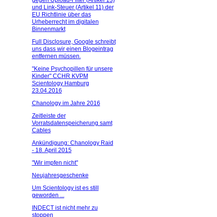
gegen Upload-Filter (Artikel 13)
und Link-Steuer (Artikel 11) der
EU Richtlinie über das
Urheberrecht im digitalen
Binnenmarkt
Full Disclosure, Google schreibt
uns dass wir einen Blogeintrag
entfernen müssen.
"Keine Psychopillen für unsere
Kinder" CCHR KVPM
Scientology Hamburg
23.04.2016
Chanology im Jahre 2016
Zeitleiste der
Vorratsdatenspeicherung samt
Cables
Ankündigung: Chanology Raid
- 18. April 2015
"Wir impfen nicht"
Neujahresgeschenke
Um Scientology ist es still
geworden ...
INDECT ist nicht mehr zu
stoppen