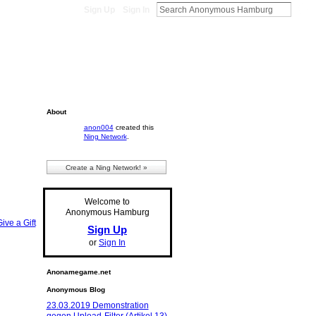
Sign Up
Sign In
About
anon004
created this
Ning Network
.
Create a Ning Network! »
Welcome to
Anonymous Hamburg
ive a Gift
Sign Up
or
Sign In
Anonamegame.net
Anonymous Blog
23.03.2019 Demonstration