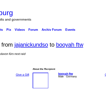
burg
ults and governments
ts
Pix
Videos
Forum
Archiv Forum
Events
n from
jajanickundso
to
booyah ftw
 davon fürs next raid
About the Recipient
booyah ftw
Give a Gift
G
Male
Germany