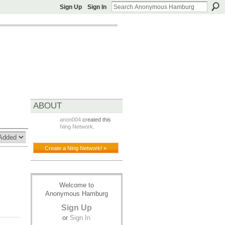
Sign Up
Sign In
ABOUT
anon004
created this
Ning Network
.
Create a Ning Network! »
Welcome to
Anonymous Hamburg
Sign Up
or
Sign In