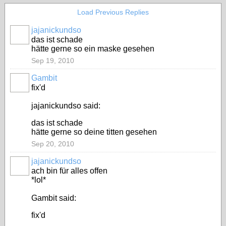
Load Previous Replies
jajanickundso
das ist schade
hätte gerne so ein maske gesehen
Sep 19, 2010
Gambit
fix'd
jajanickundso said:
das ist schade
hätte gerne so deine titten gesehen
Sep 20, 2010
jajanickundso
ach bin für alles offen
*lol*
Gambit said:
fix'd