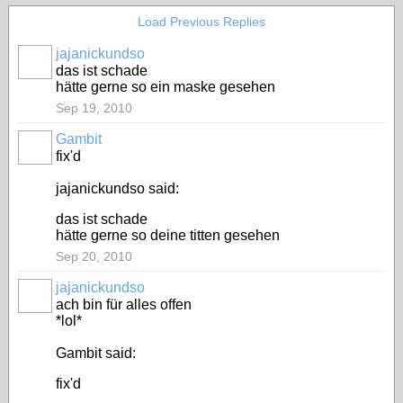
Load Previous Replies
jajanickundso
das ist schade
hätte gerne so ein maske gesehen
Sep 19, 2010
Gambit
fix'd
jajanickundso said:
das ist schade
hätte gerne so deine titten gesehen
Sep 20, 2010
jajanickundso
ach bin für alles offen
*lol*
Gambit said:
fix'd