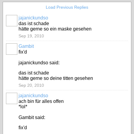
Load Previous Replies
jajanickundso
das ist schade
hätte gerne so ein maske gesehen
Sep 19, 2010
Gambit
fix'd
jajanickundso said:
das ist schade
hätte gerne so deine titten gesehen
Sep 20, 2010
jajanickundso
ach bin für alles offen
*lol*
Gambit said:
fix'd