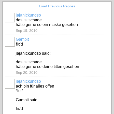
Load Previous Replies
jajanickundso
das ist schade
hätte gerne so ein maske gesehen
Sep 19, 2010
Gambit
fix'd
jajanickundso said:
das ist schade
hätte gerne so deine titten gesehen
Sep 20, 2010
jajanickundso
ach bin für alles offen
*lol*
Gambit said:
fix'd