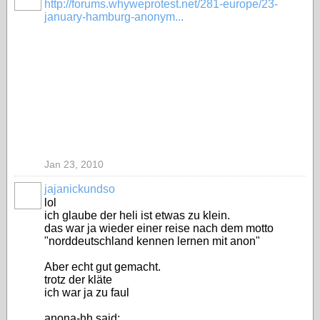
http://forums.whyweprotest.net/281-europe/23-
january-hamburg-anonym...
Jan 23, 2010
jajanickundso
lol
ich glaube der heli ist etwas zu klein.
das war ja wieder einer reise nach dem motto
"norddeutschland kennen lernen mit anon"
Aber echt gut gemacht.
trotz der kläte
ich war ja zu faul
anona-hh said: