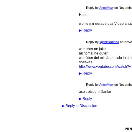
Reply by
AnonMew
on
November
Hallo,
wollte mir gerade das Video angu
▶
Reply
Reply by
jajanickundso
on
Nove
war eher ne joke
nicht mal ne guter
war über dei militär perade in ch
soetwas
http://www.youtube.com/watch?
▶
Reply
Reply by
AnonMew
on
November
aso trotzdem Danke
▶
Reply
▶
Reply to Discussion
© 2026 Created by
anon004
. Powered by