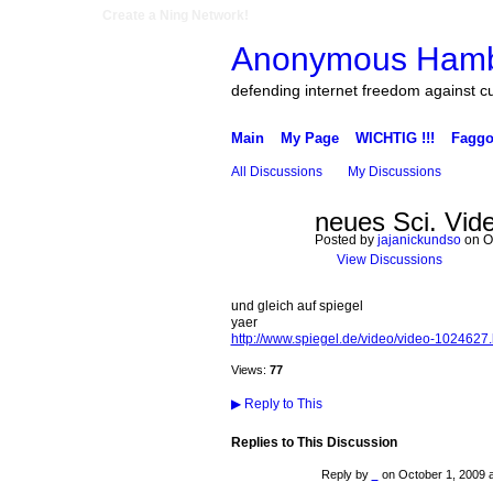
Create a Ning Network!
Anonymous Ham
defending internet freedom against c
Main
My Page
WICHTIG !!!
Faggo
All Discussions
My Discussions
neues Sci. Vid
Posted by
jajanickundso
on Oc
View Discussions
und gleich auf spiegel
yaer
http://www.spiegel.de/video/video-1024627.
Views:
77
▶
Reply to This
Replies to This Discussion
Reply by
on
October 1, 2009 a