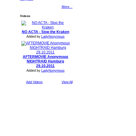
More…
Videos
NO ACTA - Stop the Kraken
Added by
LadyNonymous
AFTERMOVIE Anonymous
NIGHTRAID Hamburg
29.10.2011
Added by
LadyNonymous
Add Videos
View All
Report an Issue
|
Terms of Service