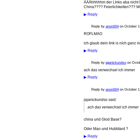
ÄÄÄhhhhhm der LInks aba nicht ko
China???? Feierlichkeiten??? Wo
▶
Reply
Reply by
anon004
on
October 1,
ROFLMAO
ich glaub dein link is ních ganz ri
▶
Reply
Reply by
jajanickundso
on
Octob
ach das verwechsel ich immer
▶
Reply
Reply by
anon004
on
October 1,
jajanickundso said:
ach das verwechsel ich immer
china und Glod Base?
Oder Mao und Hubbtard ?
▶
Reply