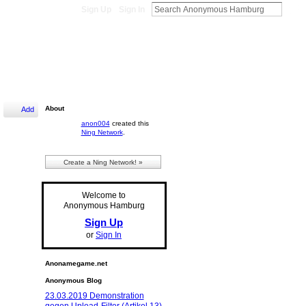
Sign Up
Sign In
About
Add
anon004
created this
Ning Network
.
Create a Ning Network! »
Welcome to
Anonymous Hamburg
Sign Up
or
Sign In
Anonamegame.net
Anonymous Blog
23.03.2019 Demonstration