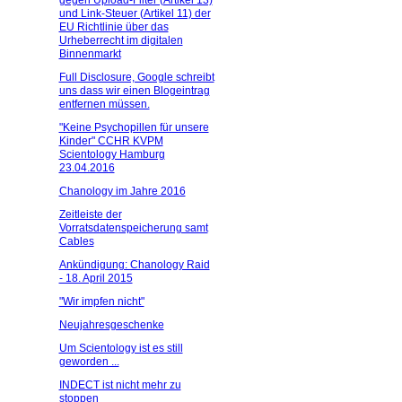
gegen Upload-Filter (Artikel 13)
und Link-Steuer (Artikel 11) der
EU Richtlinie über das
Urheberrecht im digitalen
Binnenmarkt
Full Disclosure, Google schreibt
uns dass wir einen Blogeintrag
entfernen müssen.
"Keine Psychopillen für unsere
Kinder" CCHR KVPM
Scientology Hamburg
23.04.2016
Chanology im Jahre 2016
Zeitleiste der
Vorratsdatenspeicherung samt
Cables
Ankündigung: Chanology Raid
- 18. April 2015
"Wir impfen nicht"
Neujahresgeschenke
Um Scientology ist es still
geworden ...
INDECT ist nicht mehr zu
stoppen