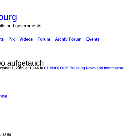
burg
ults and governments
ts
Pix
Videos
Forum
Archiv Forum
Events
eo aufgetauch
tober 1, 2009 at 13:46 in
CHANOLOGY: Breaking News and Information
html
t 13:56