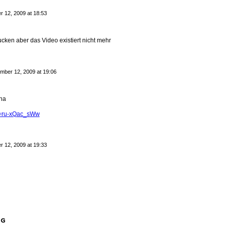
 12, 2009 at 18:53
cken aber das Video existiert nicht mehr
mber 12, 2009 at 19:06
ina
v=ru-xQac_sWw
 12, 2009 at 19:33