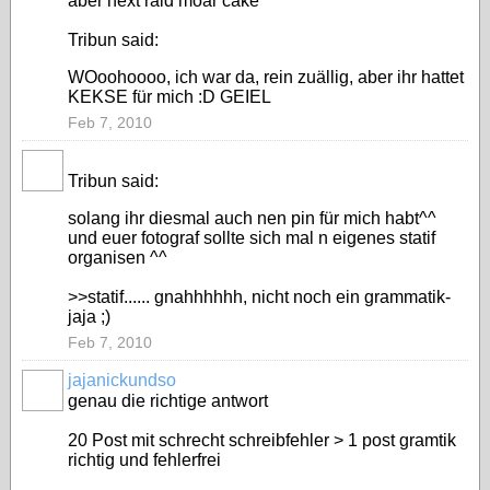
aber next raid moar cake
Tribun said:
WOoohoooo, ich war da, rein zuällig, aber ihr hattet
KEKSE für mich :D GEIEL
Feb 7, 2010
Tribun said:
solang ihr diesmal auch nen pin für mich habt^^
und euer fotograf sollte sich mal n eigenes statif
organisen ^^
>>statif...... gnahhhhhh, nicht noch ein grammatik-
jaja ;)
Feb 7, 2010
jajanickundso
genau die richtige antwort
20 Post mit schrecht schreibfehler > 1 post gramtik
richtig und fehlerfrei