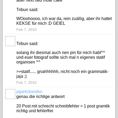
aber next raid moar cake
Tribun said:
WOoohoooo, ich war da, rein zuällig, aber ihr hattet
KEKSE für mich :D GEIEL
Feb 7, 2010
Tribun said:
solang ihr diesmal auch nen pin für mich habt^^
und euer fotograf sollte sich mal n eigenes statif
organisen ^^
>>statif...... gnahhhhhh, nicht noch ein grammatik-
jaja ;)
Feb 7, 2010
jajanickundso
genau die richtige antwort
20 Post mit schrecht schreibfehler > 1 post gramtik
richtig und fehlerfrei