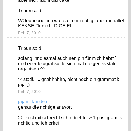
aber next raid moar cake
Tribun said:
WOoohoooo, ich war da, rein zuällig, aber ihr hattet
KEKSE für mich :D GEIEL
Feb 7, 2010
Tribun said:
solang ihr diesmal auch nen pin für mich habt^^
und euer fotograf sollte sich mal n eigenes statif
organisen ^^
>>statif...... gnahhhhhh, nicht noch ein grammatik-
jaja ;)
Feb 7, 2010
jajanickundso
genau die richtige antwort
20 Post mit schrecht schreibfehler > 1 post gramtik
richtig und fehlerfrei