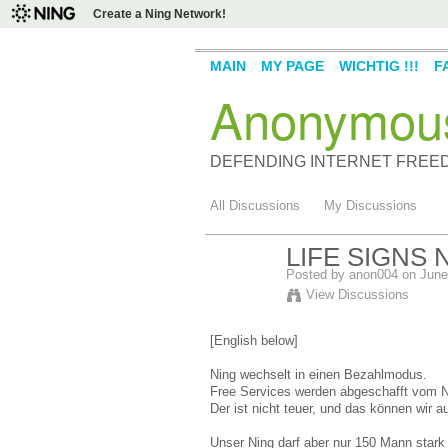
Create a Ning Network!
MAIN
MY PAGE
WICHTIG !!!
F
Anonymou
DEFENDING INTERNET FREE
All Discussions
My Discussions
LIFE SIGNS
Posted by
anon004
on June 
View Discussions
[English below]
Ning wechselt in einen Bezahlmodus.
Free Services werden abgeschafft vom Ni
Der ist nicht teuer, und das können wir 
Unser Ning darf aber nur 150 Mann stark 