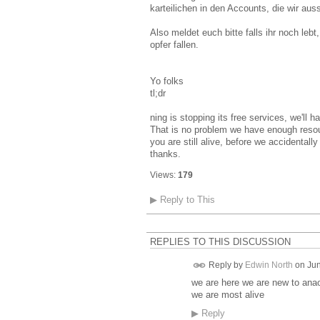
karteilichen in den Accounts, die wir au
Also meldet euch bitte falls ihr noch l
opfer fallen.
Yo folks
tl;dr
ning is stopping its free services, we'll h
That is no problem we have enough resou
you are still alive, before we accidentall
thanks.
Views:
179
▶
Reply to This
REPLIES TO THIS DISCUSSION
Reply by
Edwin North
on
Jun
we are here we are new to ana
we are most alive
▶
Reply