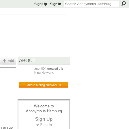
Sign Up
Sign In
ABOUT
Add
anon004
created this
Ning Network
.
Create a Ning Network! »
Welcome to
Anonymous Hamburg
Sign Up
or
Sign In
h einige