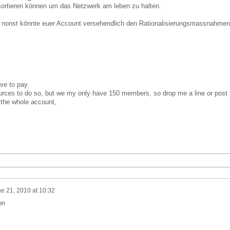
ssortieren können um das Netzwerk am leben zu halten.
ebt, nonst könnte euer Account versehendlich den Rationalisierungsmassnahme
ave to pay.
rces to do so, but we my only have 150 members, so drop me a line or post h
y the whole account,
e 21, 2010 at 10:32
on