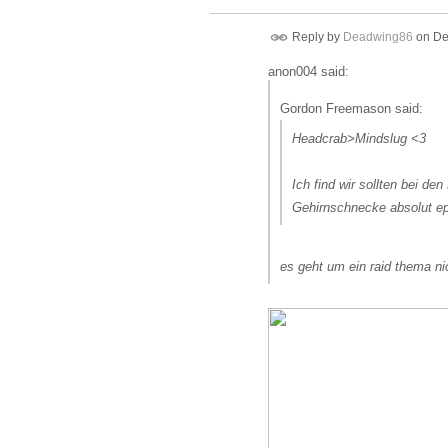
Reply by
Deadwing86
on
De
anon004 said:
Gordon Freemason said:
Headcrab>Mindslug <3
Ich find wir sollten bei de
Gehirnschnecke absolut ep
es geht um ein raid thema ni