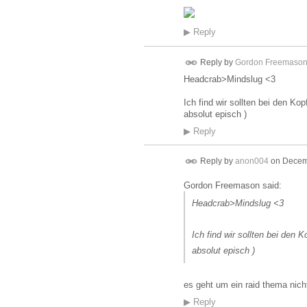
▶
Reply
Reply by
Gordon Freemaso
Headcrab>Mindslug <3
Ich find wir sollten bei den Ko
absolut episch )
▶
Reply
Reply by
anon004
on
Decemb
Gordon Freemason said:
Headcrab>Mindslug <3
Ich find wir sollten bei den
absolut episch )
es geht um ein raid thema nich
▶
Reply