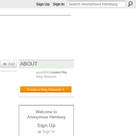
Sign Up
Sign In
ABOUT
Add
anon004
created this
Ning Network
.
Create a Ning Network! »
Welcome to
Anonymous Hamburg
Sign Up
or
Sign In