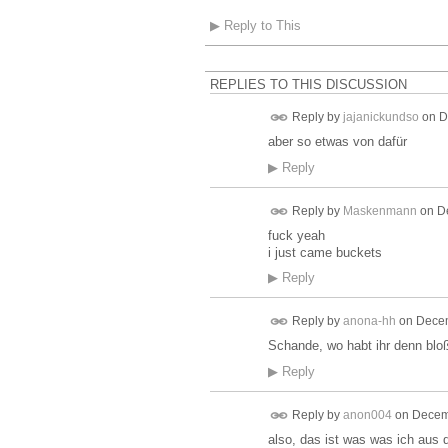
▶
Reply to This
REPLIES TO THIS DISCUSSION
Reply by
jajanickundso
on
D
aber so etwas von dafür
▶
Reply
Reply by
Maskenmann
on
D
fuck yeah
i just came buckets
▶
Reply
Reply by
anona-hh
on
Decem
Schande, wo habt ihr denn blo
▶
Reply
Reply by
anon004
on
Decemb
also, das ist was was ich aus 