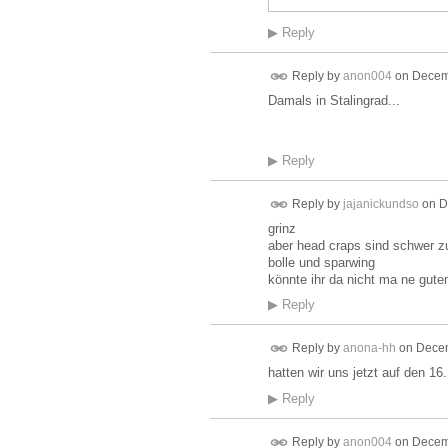
▶
Reply
Reply by
anon004
on
Decemb
Damals in Stalingrad...
▶
Reply
Reply by
jajanickundso
on
D
grinz
aber head craps sind schwer
bolle und sparwing
könnte ihr da nicht ma ne gute
▶
Reply
Reply by
anona-hh
on
Decem
hatten wir uns jetzt auf den 16.
▶
Reply
Reply by
anon004
on
Decemb