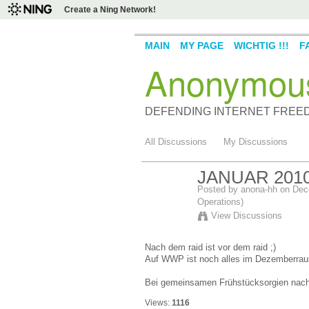
Create a Ning Network!
MAIN
MY PAGE
WICHTIG !!!
F
Anonymou
DEFENDING INTERNET FREE
All Discussions
My Discussions
JANUAR 2010
Posted by
anona-hh
on Dece
Operations)
View Discussions
Nach dem raid ist vor dem raid ;)
Auf WWP ist noch alles im Dezemberrausc
Bei gemeinsamen Frühstücksorgien nach
Views:
1116