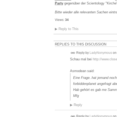
Party
gegenüber der Scientology "Kirche
Bitte wieder alle relevanten Sachen eintr
Views:
34
▶
Reply to This
REPLIES TO THIS DISCUSSION
Reply by
LadyNonymous
o
Schau mal bei
http://www.clos
Asmodean said:
Eine Frage..hat jemand noch
forbiddenplanet angefragt ab
Hab gehört es gab me Samme
Mfg
▶
Reply
Reply by
LadyNonymous
o