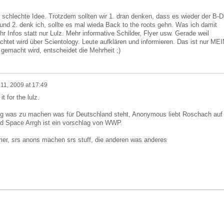
schlechte Idee. Trotzdem sollten wir 1. dran denken, dass es wieder der B-
nd 2. denk ich, sollte es mal wieda Back to the roots gehn. Was ich damit
 Infos statt nur Lulz. Mehr informative Schilder, Flyer usw. Gerade weil
chtet wird über Scientology. Leute aufklären und informieren. Das ist nur ME
 gemacht wird, entscheidet die Mehrheit ;)
11, 2009 at 17:49
t for the lulz.
tig was zu machen was für Deutschland steht, Anonymous liebt Roschach auf
d Space Arrgh ist ein vorschlag von WWP.
mer, srs anons machen srs stuff, die anderen was anderes