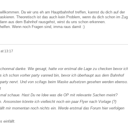
 willkommen. Da wir uns eh am Hauptbahnhof treffen, kannst du dich auf der
askieren. Theoretisch ist das auch kein Problem, wenn du dich schon im Zug
dann aus dem Bahnhof rausgehst, wirst du uns schon erkennen.
s helfen. Wenn noch Fragen sind, imma raus damit :)
 at 13:17
chonmal danke. Wie gesagt, hatte vor erstmal die Lage zu checken bevor ic
as ich schon vorher party vanned bin, bevor ich überhaupt aus dem Bahnhof
e party nervt. Und von scifags beim Maske aufsetzen gesehen werden ebenso.
t
a, mal schaue. Hast Du ne Idee was die OP mit relevante Sachen meint?
. Ansonsten könnte ich vielleicht noch ein paar Flyer nach Vorlage (?)
ällt mir momentan noch nichts ein. Werde erstmal das Forum hier verfolgen
einfällt.