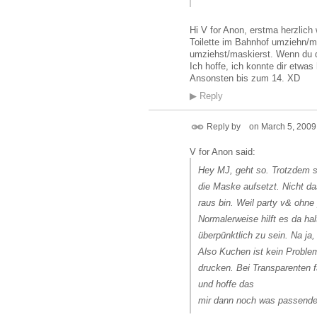
Hi V for Anon, erstma herzlich
Toilette im Bahnhof umziehn/m
umziehst/maskierst. Wenn du 
Ich hoffe, ich konnte dir etwa
Ansonsten bis zum 14. XD
▶
Reply
Reply by
on
March 5, 2009
V for Anon said:
Hey MJ, geht so. Trotzdem s
die Maske aufsetzt. Nicht d
raus bin. Weil party v& ohn
Normalerweise hilft es da hal
überpünktlich zu sein. Na j
Also Kuchen ist kein Problem
drucken. Bei Transparenten f
und hoffe das
mir dann noch was passendes 