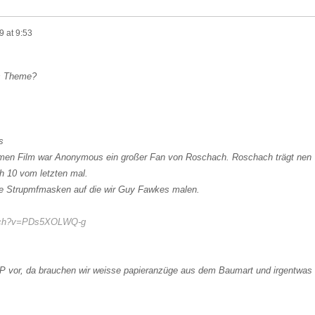
9 at 9:53
s Theme?
s
en Film war Anonymous ein großer Fan von Roschach. Roschach trägt nen
 10 vom letzten mal.
se Strupmfmasken auf die wir Guy Fawkes malen.
atch?v=PDs5XOLWQ-g
P vor, da brauchen wir weisse papieranzüge aus dem Baumart und irgentwas