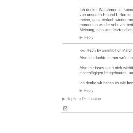
Ich denke, Watchmen ist keine 
von unserem Freund L.Ron ist u
meine, ganz einfach wieder mehr
momentan wieder sehr viel beri
Meinung, also was letztendlich
▶
Reply
Reply by
anon004
on
March 
Also ich dachte immer we´re in i
Also mir isses auch nich wich
einschlägigen Imageboards, un
ich denke wir halten es wie im
▶
Reply
▶
Reply to Discussion