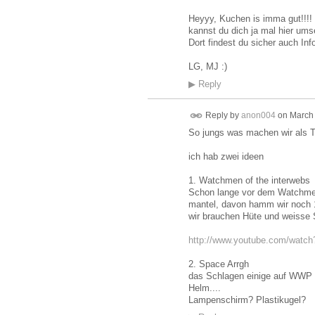
Heyyy, Kuchen is imma gut!!!! 
kannst du dich ja mal hier um
Dort findest du sicher auch Inf
LG, MJ :)
▶
Reply
Reply by
anon004
on
March 
So jungs was machen wir als
ich hab zwei ideen
1. Watchmen of the interwebs
Schon lange vor dem Watchmen
mantel, davon hamm wir noch 
wir brauchen Hüte und weisse
http://www.youtube.com/wat
2. Space Arrgh
das Schlagen einige auf WWP v
Helm....
Lampenschirm? Plastikugel?