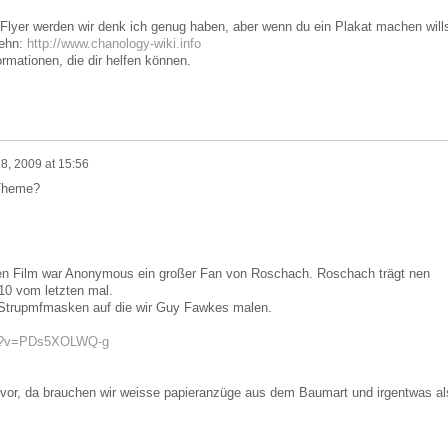
Flyer werden wir denk ich genug haben, aber wenn du ein Plakat machen wills
sehn:
http://www.chanology-wiki.info
ormationen, die dir helfen können.
8, 2009 at 15:56
 Theme?
 Film war Anonymous ein großer Fan von Roschach. Roschach trägt nen
10 vom letzten mal.
 Strupmfmasken auf die wir Guy Fawkes malen.
ch?v=PDs5XOLWQ-g
or, da brauchen wir weisse papieranzüge aus dem Baumart und irgentwas al