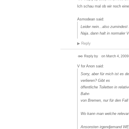
Ich schau mal ob wir noch ein
Asmodean said:
Leider nein...also zumindest s
Naja..dann halt in normaler
▶
Reply
Reply by
on
March 4, 2009
V for Anon said:
Sorry, aber für mich ist es d
verlieren? Gibt es
öffentliche Toiletten in rel
Bahn
von Bremen, nur für den Fall
Wo kann man welche relevan
Ansonsten irgendjemand WE