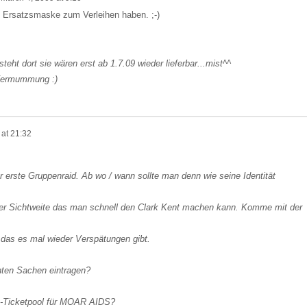
e Ersatzsmaske zum Verleihen haben. ;-)
teht dort sie wären erst ab 1.7.09 wieder lieferbar...mist^^
 Vermummung :)
 at 21:32
er erste Gruppenraid. Ab wo / wann sollte man denn wie seine Identität
ativer Sichtweite das man schnell den Clark Kent machen kann. Komme mit der
 das es mal wieder Verspätungen gibt.
ten Sachen eintragen?
-Ticketpool für MOAR AIDS?