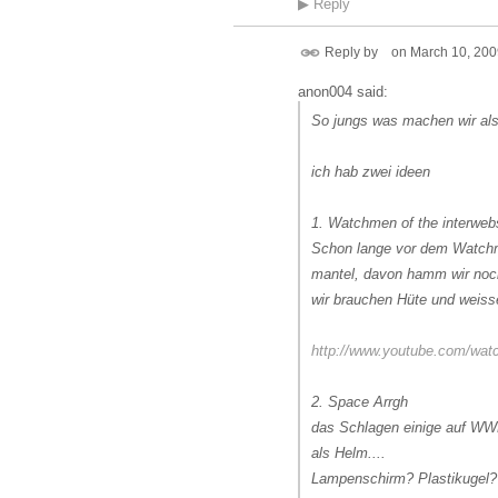
▶
Reply
Reply by
on
March 10, 200
anon004 said:
So jungs was machen wir al
ich hab zwei ideen
1. Watchmen of the interweb
Schon lange vor dem Watchm
mantel, davon hamm wir noch
wir brauchen Hüte und weis
http://www.youtube.com/w
2. Space Arrgh
das Schlagen einige auf WW
als Helm....
Lampenschirm? Plastikugel?