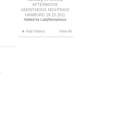
AFTERMOVIE
ANONYMOUS NIGHTRAID
HAMBURG 29.10.2011
Added by
LadyNonymous
Add Videos
View All
h