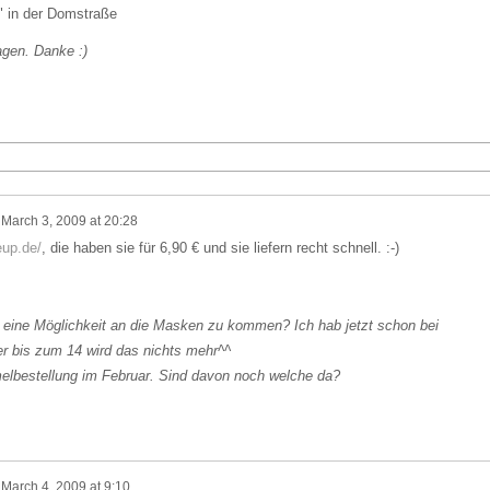
" in der Domstraße
agen. Danke :)
n
March 3, 2009 at 20:28
eup.de/
, die haben sie für 6,90 € und sie liefern recht schnell. :-)
 eine Möglichkeit an die Masken zu kommen? Ich hab jetzt schon bei
er bis zum 14 wird das nichts mehr^^
lbestellung im Februar. Sind davon noch welche da?
n
March 4, 2009 at 9:10