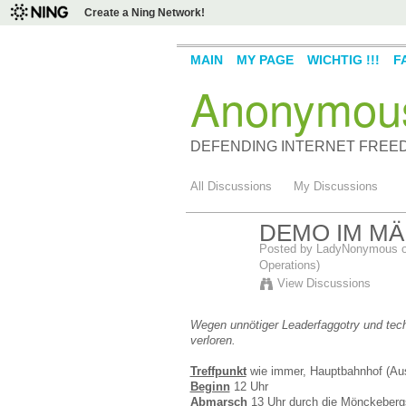
Create a Ning Network!
MAIN
MY PAGE
WICHTIG !!!
F
Anonymou
DEFENDING INTERNET FREE
All Discussions
My Discussions
DEMO IM MÄ
Posted by
LadyNonymous
o
Operations)
View Discussions
Wegen unnötiger Leaderfaggotry und tech
verloren.
Treffpunkt
wie immer, Hauptbahnhof (Au
Beginn
12 Uhr
Abmarsch
13 Uhr durch die Mönckeberg