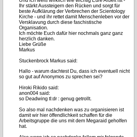
Und ich weiß wirklich wie wichtig Eure Arbeit ist -
Ihr stärkt Aussteigern den Rücken und sorgt für
beste Aufklärung der Verbrechen der Scientology
Kirche - und ihr rettet damit Menschenleben vor der
Versklavung durch diese faschistische
Organisation.
Ich möchte Euch dafür hier nochmals ganz ganz
herzlich danken.
Liebe Grüße
Markus
Stuckenbrock Markus said:
Hallo - warum dachtest Du, dass ich eventuell nicht
so gut auf Anonymos zu sprechen sei?
Hiroki Rikido said:
anon004 said:
so Deadwing tl:dr : genug getrollt.
So also mal nachdenken was zu organisieren ist
damit wir hier öffendlichkeit schaffen für die
Arbeitsgruppe die uns mit dem Megaraid geholfen
hat.