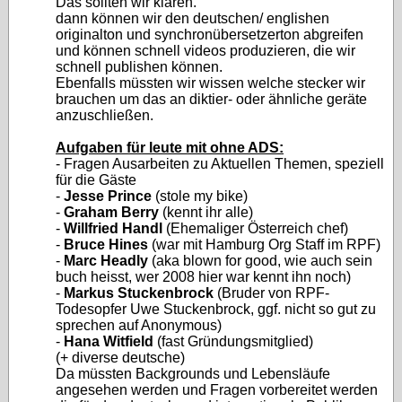
Das sollten wir klären.
dann können wir den deutschen/ englishen
originalton und synchronübersetzerton abgreifen
und können schnell videos produzieren, die wir
schnell publishen können.
Ebenfalls müssten wir wissen welche stecker wir
brauchen um das an diktier- oder ähnliche geräte
anzuschließen.
Aufgaben für leute mit ohne ADS:
- Fragen Ausarbeiten zu Aktuellen Themen, speziell
für die Gäste
-
Jesse Prince
(stole my bike)
-
Graham Berry
(kennt ihr alle)
-
Willfried Handl
(Ehemaliger Österreich chef)
-
Bruce Hines
(war mit Hamburg Org Staff im RPF)
-
Marc Headly
(aka blown for good, wie auch sein
buch heisst, wer 2008 hier war kennt ihn noch)
-
Markus Stuckenbrock
(Bruder von RPF-
Todesopfer Uwe Stuckenbrock, ggf. nicht so gut zu
sprechen auf Anonymous)
-
Hana Witfield
(fast Gründungsmitglied)
(+ diverse deutsche)
Da müssten Backgrounds und Lebensläufe
angesehen werden und Fragen vorbereitet werden