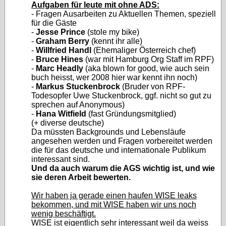
Aufgaben für leute mit ohne ADS:
- Fragen Ausarbeiten zu Aktuellen Themen, speziell
für die Gäste
-
Jesse Prince
(stole my bike)
-
Graham Berry
(kennt ihr alle)
-
Willfried Handl
(Ehemaliger Österreich chef)
-
Bruce Hines
(war mit Hamburg Org Staff im RPF)
-
Marc Headly
(aka blown for good, wie auch sein
buch heisst, wer 2008 hier war kennt ihn noch)
-
Markus Stuckenbrock
(Bruder von RPF-
Todesopfer Uwe Stuckenbrock, ggf. nicht so gut zu
sprechen auf Anonymous)
-
Hana Witfield
(fast Gründungsmitglied)
(+ diverse deutsche)
Da müssten Backgrounds und Lebensläufe
angesehen werden und Fragen vorbereitet werden
die für das deutsche und internationale Publikum
interessant sind.
Und da auch warum die AGS wichtig ist, und wie
sie deren Arbeit bewerten.
Wir haben ja gerade einen haufen WISE leaks
bekommen, und mit WISE haben wir uns noch
wenig beschäftigt.
WISE ist eigentlich sehr interessant weil da weiss