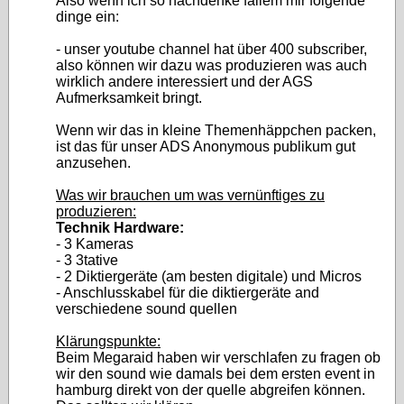
Also wenn ich so nachdenke fallem mir folgende
dinge ein:
- unser youtube channel hat über 400 subscriber,
also können wir dazu was produzieren was auch
wirklich andere interessiert und der AGS
Aufmerksamkeit bringt.
Wenn wir das in kleine Themenhäppchen packen,
ist das für unser ADS Anonymous publikum gut
anzusehen.
Was wir brauchen um was vernünftiges zu
produzieren:
Technik Hardware:
- 3 Kameras
- 3 3tative
- 2 Diktiergeräte (am besten digitale) und Micros
- Anschlusskabel für die diktiergeräte and
verschiedene sound quellen
Klärungspunkte:
Beim Megaraid haben wir verschlafen zu fragen ob
wir den sound wie damals bei dem ersten event in
hamburg direkt von der quelle abgreifen können.