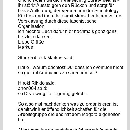
Und ich weiß wirklich wie wichtig Eure Arbeit ist -
Ihr stärkt Aussteigern den Rücken und sorgt für
beste Aufklärung der Verbrechen der Scientology
Kirche - und ihr rettet damit Menschenleben vor der
Versklavung durch diese faschistische
Organisation.
Ich möchte Euch dafür hier nochmals ganz ganz
herzlich danken.
Liebe Grüße
Markus
Stuckenbrock Markus said:
Hallo - warum dachtest Du, dass ich eventuell nicht
so gut auf Anonymos zu sprechen sei?
Hiroki Rikido said:
anon004 said:
so Deadwing tl:dr : genug getrollt.
So also mal nachdenken was zu organisieren ist
damit wir hier öffendlichkeit schaffen für die
Arbeitsgruppe die uns mit dem Megaraid geholfen
hat.