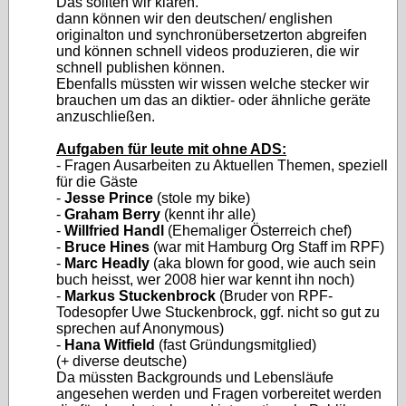
Das sollten wir klären.
dann können wir den deutschen/ englishen
originalton und synchronübersetzerton abgreifen
und können schnell videos produzieren, die wir
schnell publishen können.
Ebenfalls müssten wir wissen welche stecker wir
brauchen um das an diktier- oder ähnliche geräte
anzuschließen.
Aufgaben für leute mit ohne ADS:
- Fragen Ausarbeiten zu Aktuellen Themen, speziell
für die Gäste
-
Jesse Prince
(stole my bike)
-
Graham Berry
(kennt ihr alle)
-
Willfried Handl
(Ehemaliger Österreich chef)
-
Bruce Hines
(war mit Hamburg Org Staff im RPF)
-
Marc Headly
(aka blown for good, wie auch sein
buch heisst, wer 2008 hier war kennt ihn noch)
-
Markus Stuckenbrock
(Bruder von RPF-
Todesopfer Uwe Stuckenbrock, ggf. nicht so gut zu
sprechen auf Anonymous)
-
Hana Witfield
(fast Gründungsmitglied)
(+ diverse deutsche)
Da müssten Backgrounds und Lebensläufe
angesehen werden und Fragen vorbereitet werden