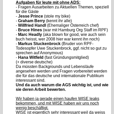
Aufgaben für leute mit ohne ADS:
- Fragen Ausarbeiten zu Aktuellen Themen, speziell
für die Gäste
-
Jesse Prince
(stole my bike)
-
Graham Berry
(kennt ihr alle)
-
Willfried Handl
(Ehemaliger Österreich chef)
-
Bruce Hines
(war mit Hamburg Org Staff im RPF)
-
Marc Headly
(aka blown for good, wie auch sein
buch heisst, wer 2008 hier war kennt ihn noch)
-
Markus Stuckenbrock
(Bruder von RPF-
Todesopfer Uwe Stuckenbrock, ggf. nicht so gut zu
sprechen auf Anonymous)
-
Hana Witfield
(fast Gründungsmitglied)
(+ diverse deutsche)
Da müssten Backgrounds und Lebensläufe
angesehen werden und Fragen vorbereitet werden
die für das deutsche und internationale Publikum
interessant sind.
Und da auch warum die AGS wichtig ist, und wie
sie deren Arbeit bewerten.
Wir haben ja gerade einen haufen WISE leaks
bekommen, und mit WISE haben wir uns noch
wenig beschäftigt.
WISE ist eigentlich sehr interessant weil da weiss