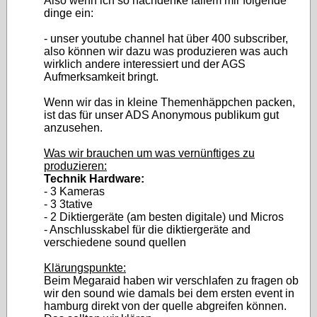
Also wenn ich so nachdenke fallem mir folgende
dinge ein:
- unser youtube channel hat über 400 subscriber,
also können wir dazu was produzieren was auch
wirklich andere interessiert und der AGS
Aufmerksamkeit bringt.
Wenn wir das in kleine Themenhäppchen packen,
ist das für unser ADS Anonymous publikum gut
anzusehen.
Was wir brauchen um was vernünftiges zu
produzieren:
Technik Hardware:
- 3 Kameras
- 3 3tative
- 2 Diktiergeräte (am besten digitale) und Micros
- Anschlusskabel für die diktiergeräte and
verschiedene sound quellen
Klärungspunkte:
Beim Megaraid haben wir verschlafen zu fragen ob
wir den sound wie damals bei dem ersten event in
hamburg direkt von der quelle abgreifen können.