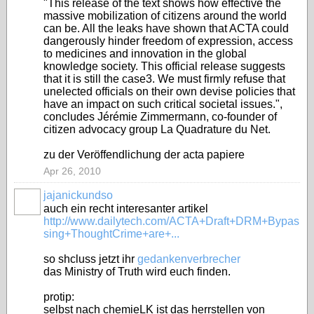
"This release of the text shows how effective the
massive mobilization of citizens around the world
can be. All the leaks have shown that ACTA could
dangerously hinder freedom of expression, access
to medicines and innovation in the global
knowledge society. This official release suggests
that it is still the case3. We must firmly refuse that
unelected officials on their own devise policies that
have an impact on such critical societal issues.",
concludes Jérémie Zimmermann, co-founder of
citizen advocacy group La Quadrature du Net.
zu der Veröffendlichung der acta papiere
Apr 26, 2010
jajanickundso
auch ein recht interesanter artikel
http://www.dailytech.com/ACTA+Draft+DRM+Bypas
sing+ThoughtCrime+are+...
so shcluss jetzt ihr
gedankenverbrecher
das Ministry of Truth wird euch finden.
protip:
selbst nach chemieLK ist das herrstellen von