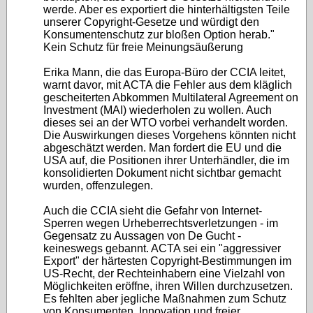
werde. Aber es exportiert die hinterhältigsten Teile
unserer Copyright-Gesetze und würdigt den
Konsumentenschutz zur bloßen Option herab."
Kein Schutz für freie Meinungsäußerung
Erika Mann, die das Europa-Büro der CCIA leitet,
warnt davor, mit ACTA die Fehler aus dem kläglich
gescheiterten Abkommen Multilateral Agreement on
Investment (MAI) wiederholen zu wollen. Auch
dieses sei an der WTO vorbei verhandelt worden.
Die Auswirkungen dieses Vorgehens könnten nicht
abgeschätzt werden. Man fordert die EU und die
USA auf, die Positionen ihrer Unterhändler, die im
konsolidierten Dokument nicht sichtbar gemacht
wurden, offenzulegen.
Auch die CCIA sieht die Gefahr von Internet-
Sperren wegen Urheberrechtsverletzungen - im
Gegensatz zu Aussagen von De Gucht -
keineswegs gebannt. ACTA sei ein "aggressiver
Export" der härtesten Copyright-Bestimmungen im
US-Recht, der Rechteinhabern eine Vielzahl von
Möglichkeiten eröffne, ihren Willen durchzusetzen.
Es fehlten aber jegliche Maßnahmen zum Schutz
von Konsumenten, Innovation und freier