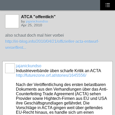
ATCA "offentlich"
by
jajanickundso
Apr 25, 2010
also schaut doch mal hier vorbei
http://iri-blog.info/2010/04/21/offizieller-acta-entwurf-
veroeffent...
jajanickundso
Industrieverbände üben scharfe Kritik an ACTA
http://futurezone.orf.at/stories/1645556/
Nach der Veröffentlichung des ersten belastbaren
Dokuments aus den Verhandlungen über das Anti-
Counterfeiting Trade Agreement (ACTA) sehen
Provider sowie Hightech-Firmen aus EU und USA
ihre Geschäftsgrundlagen gefährdet. Die
Vorschläge in ACTA gingen weit über geltendes
EU-Recht hinaus, es handle sich um einen