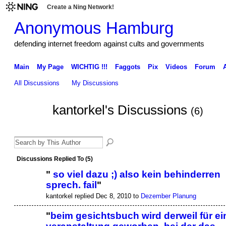
Create a Ning Network!
Anonymous Hamburg
defending internet freedom against cults and governments
Main
My Page
WICHTIG !!!
Faggots
Pix
Videos
Forum
All Discussions
My Discussions
kantorkel's Discussions
(6)
Discussions Replied To (5)
"
so viel dazu ;) also kein behinderren
sprech. fail
"
kantorkel replied Dec 8, 2010 to
Dezember Planung
"
beim gesichtsbuch wird derweil für ei