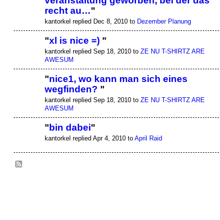
veranstaltung geworben, bei der das
recht au…
"
kantorkel replied Dec 8, 2010 to
Dezember Planung
"
xl is nice =)
"
kantorkel replied Sep 18, 2010 to
ZE NU T-SHIRTZ ARE
AWESUM
"
nice1, wo kann man sich eines
wegfinden?
"
kantorkel replied Sep 18, 2010 to
ZE NU T-SHIRTZ ARE
AWESUM
"
bin dabei
"
kantorkel replied Apr 4, 2010 to
April Raid